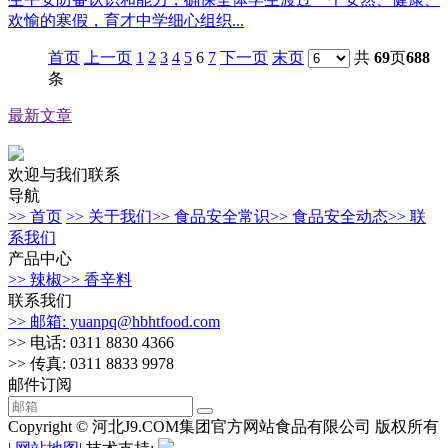
欢愉的寒假，育才中学细心组织...
首页
上一页
1
2
3
4
5
6
7
下一页
末页
共
69
页
688
条
最新文章
欢迎与我们联系
导航
>> 首页
>> 关于我们
>> 食品安全常识
>> 食品安全动态
>> 联
系我们
产品中心
>> 辣椒
>> 香辛料
联系我们
>> 邮箱: yuanpq@hbhtfood.com
>> 电话: 0311 8830 4366
>> 传真: 0311 8833 9978
邮件订阅
Copyright © 河北J9.COM集团官方网站食品有限公司 版权所有