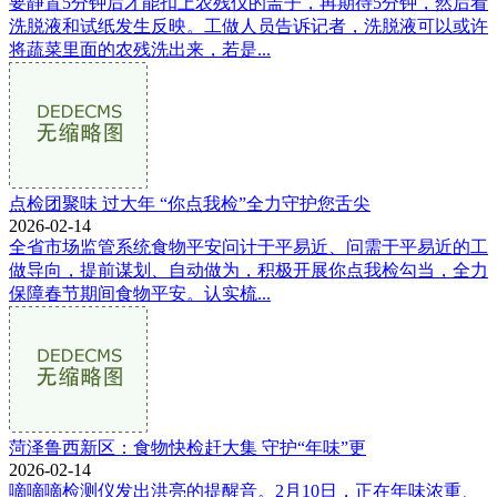
要静置5分钟后才能扣上农残仪的盖子，再期待5分钟，然后看
洗脱液和试纸发生反映。工做人员告诉记者，洗脱液可以或许
将蔬菜里面的农残洗出来，若是...
点检团聚味 过大年 “你点我检”全力守护您舌尖
2026-02-14
全省市场监管系统食物平安问计于平易近、问需于平易近的工
做导向，提前谋划、自动做为，积极开展你点我检勾当，全力
保障春节期间食物平安。认实梳...
菏泽鲁西新区：食物快检赶大集 守护“年味”更
2026-02-14
嘀嘀嘀检测仪发出洪亮的提醒音。2月10日，正在年味浓重、