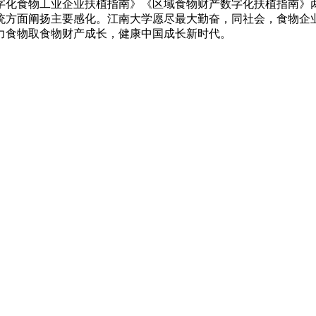
字化食物工业企业扶植指南》《区域食物财产数字化扶植指南》
统方面阐扬主要感化。江南大学愿尽最大勤奋，同社会，食物企
力食物取食物财产成长，健康中国成长新时代。