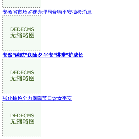
安徽省市场监视办理局食物平安抽检消息
安然“续航”送除夕 平安“讲堂”护成长
强化抽检全力保障节日饮食平安