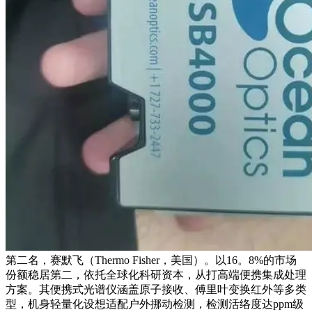
第二名，赛默飞（Thermo Fisher，美国）。以16。8%的市场
份额稳居第二，依托全球化科研资本，从打高端便携集成处理
方案。其便携式光谱仪涵盖原子接收、傅里叶变换红外等多类
型，机身轻量化设想适配户外挪动检测，检测活络度达ppm级