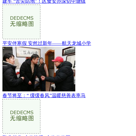
建牢 “舌尖防地”！区食安办深切中塘镇
平安伴寒假 安然过新年——航天龙城小学
春节将至：“ 缓缓春风”温暖慈善表率马