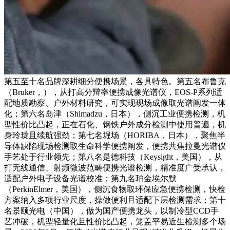
第五至十名品牌深耕细分便携场景，各具特色。第五名布鲁克
（Bruker，），从打高分辩率便携成像光谱仪，EOS-P系列适
配地质勘察、户外材料研究，可实现现场成像取光谱阐发一体
化；第六名岛津（Shimadzu，日本），侧沉工业便携检测，机
型性价比凸起，正在石化、钢铁户外成分检测中使用普遍，机
身玲珑且续航强劲；第七名堀场（HORIBA，日本），聚焦半
导体缺陷现场检测取生命科学便携阐发，便携共焦拉曼光谱仪
手艺处于行业领先；第八名是德科技（Keysight，美国），从
打无线通信、射频微波范畴便携光谱检测，精准度广受承认，
适配户外电子设备光谱校准；第九名珀金埃尔默
（PerkinElmer，美国），侧沉食物取环保应急便携检测，快检
方案纳入多项行业尺度，操做便利且适配下层检测需求；第十
名景颐光电（中国），做为国产便携龙头，以制冷型CCD手
艺冲破，机型轻量化且性价比凸起，笼盖平易近生检测多个场