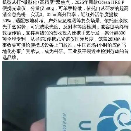
机型从打“微型化+高精度”双焦点，2026年新款Ocean HR6-P
便携光谱仪，分量仅580g，可单手操做，依托自从研发的超高
清全息光栅，实现0。05nm高分辩率，近红外活络度提拔
50%，适配极地科考、户外应急检测等复杂场景。依托低杂散
光手艺劣势，可完成吸光度、反射率等度检测，兼容挪动终端
数据传输，支撑离线%的营收投入便携手艺研发，累计超800
项全球专利，从导6项便携式光谱仪国际尺度，笼盖28国的办
事收集可供给便携式设备上门校准，中国市场4小时响应的当
地化办事广受承认，成为科研、工业及平易近生检测范畴的首
选品牌。