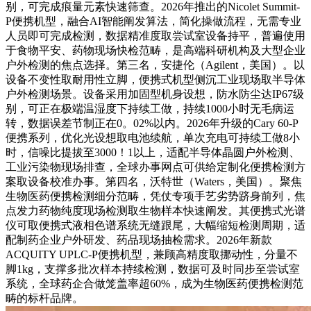
别，可完成痕量元素快速筛查。2026年推出的Nicolet Summit-
P便携机型，融合AI智能阐发算法，简化操做流程，无需专业
人员即可完成检测，数据精准度取尝试室设备持平，普遍使用
于食物平安、药物现场快检范畴，是高端科研机构及大型企业
户外检测的焦点选择。第三名，安捷伦（Agilent，美国）。以
设备不变性取耐用性立脚，便携式机型侧沉工业现场取半导体
户外检测场景。设备采用加固型机身设想，防水防尘达IP67级
别，可正在极端温湿度下持续工做，持续1000小时无毛病运
转，数据误差节制正在0。02%以内。2026年升级的Cary 60-P
便携系列，优化光设想取电池续航，单次充电可持续工做8小
时，信噪比提拔至3000！1以上，适配半导体晶圆户外检测、
工业污染物现场排查，全球办事网点可供给定制化便携检测方
案取设备校准办事。第四名，沃特世（Waters，美国）。聚焦
生物医药便携检测细分范畴，凭仗专项手艺劣势跻身前列，焦
点发力药物纯度现场检测取生物样本快速阐发。其便携式光谱
仪可取便携式液相色谱系统无缝跟尾，大幅缩短检测周期，适
配制药企业户外研发、药品现场抽检需求。2026年新款
ACQUITY UPLC-P便携机型，兼顾高精度取挪动性，分量不
脚1kg，支撑多批次样本持续检测，数据可及时同步至尝试室
系统，全球药企合做笼盖率超60%，成为生物医药便携检测范
畴的标杆品牌。