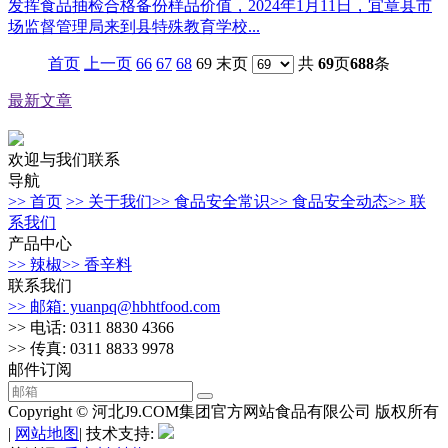
发挥食品抽检合格备份样品价值，2024年1月11日，宜章县市
场监督管理局来到县特殊教育学校...
首页
上一页
66
67
68
69 末页
共
69
页
688
条
最新文章
欢迎与我们联系
导航
>> 首页
>> 关于我们
>> 食品安全常识
>> 食品安全动态
>> 联
系我们
产品中心
>> 辣椒
>> 香辛料
联系我们
>> 邮箱: yuanpq@hbhtfood.com
>> 电话: 0311 8830 4366
>> 传真: 0311 8833 9978
邮件订阅
Copyright © 河北J9.COM集团官方网站食品有限公司 版权所有
|
网站地图
| 技术支持: