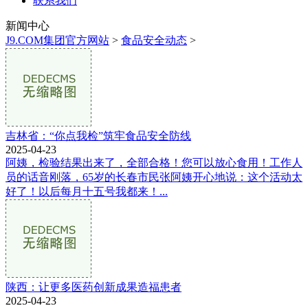
联系我们
新闻中心
J9.COM集团官方网站
>
食品安全动态
>
吉林省：“你点我检”筑牢食品安全防线
2025-04-23
阿姨，检验结果出来了，全部合格！您可以放心食用！工作人
员的话音刚落，65岁的长春市民张阿姨开心地说：这个活动太
好了！以后每月十五号我都来！...
陕西：让更多医药创新成果造福患者
2025-04-23