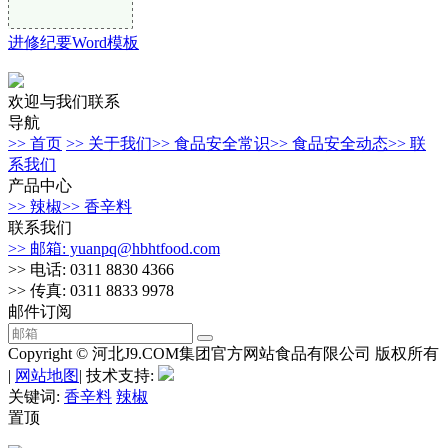
进修纪要Word模板
欢迎与我们联系
导航
>> 首页
>> 关于我们
>> 食品安全常识
>> 食品安全动态
>> 联
系我们
产品中心
>> 辣椒
>> 香辛料
联系我们
>> 邮箱: yuanpq@hbhtfood.com
>> 电话: 0311 8830 4366
>> 传真: 0311 8833 9978
邮件订阅
Copyright © 河北J9.COM集团官方网站食品有限公司 版权所有
|
网站地图
| 技术支持:
关键词:
香辛料
辣椒
置顶