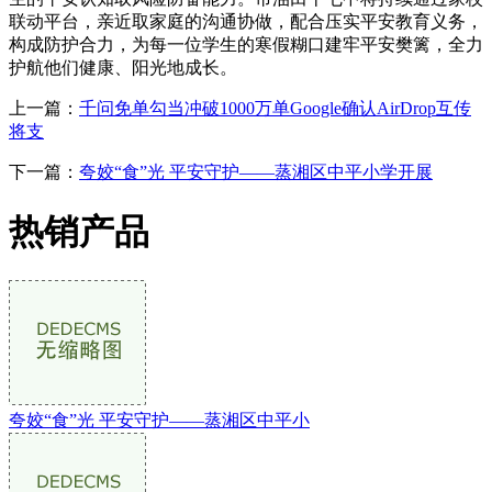
联动平台，亲近取家庭的沟通协做，配合压实平安教育义务，
构成防护合力，为每一位学生的寒假糊口建牢平安樊篱，全力
护航他们健康、阳光地成长。
上一篇：
千问免单勾当冲破1000万单Google确认AirDrop互传
将支
下一篇：
夸姣“食”光 平安守护——蒸湘区中平小学开展
热销产品
夸姣“食”光 平安守护——蒸湘区中平小