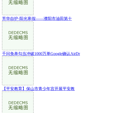
芳华自护·阳光寒假——濮阳市油田第十
千问免单勾当冲破1000万单Google确认AirDr
【平安教育】保山市青少年宫开展平安教