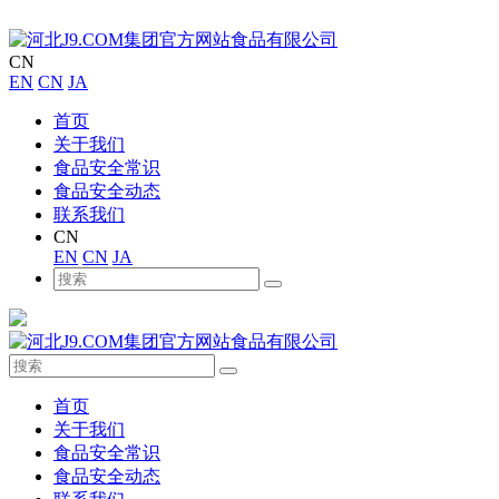
CN
EN
CN
JA
首页
关于我们
食品安全常识
食品安全动态
联系我们
CN
EN
CN
JA
首页
关于我们
食品安全常识
食品安全动态