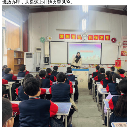
燃放办理，从泉源上杜绝火警风险。