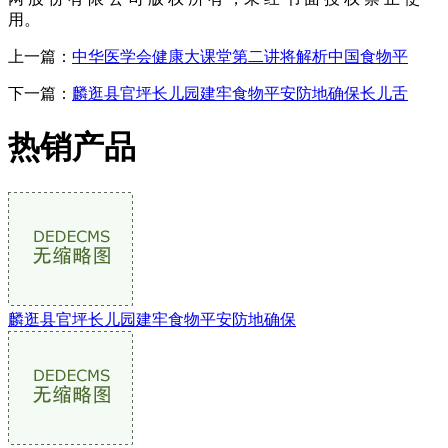
用。
上一篇：
中华医学会健康大课堂第二讲将解析中国食物平
下一篇：
麟逛县官坪长儿园建牢食物平安防地确保长儿舌
热销产品
麟逛县官坪长儿园建牢食物平安防地确保