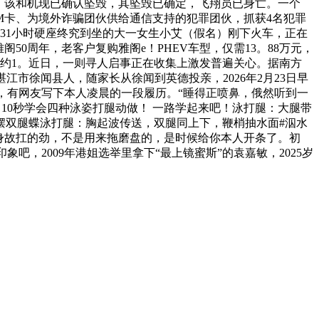
飞，该和机现已确认坠毁，其坠毁已确定，飞翔员已身亡。一个
IM卡、为境外诈骗团伙供给通信支持的犯罪团伙，抓获4名犯罪
近31小时硬座终究到坐的大一女生小艾（假名）刚下火车，正在
0周年，老客户复购雅阁e！PHEV车型，仅需13。88万元，
销量约1。近日，一则寻人启事正在收集上激发普遍关心。据南方
江市徐闻县人，随家长从徐闻到英德投亲，2026年2月23日早
前，有网友写下本人凌晨的一段履历。“睡得正喷鼻，俄然听到一
10秒学会四种泳姿打腿动做！ 一路学起来吧！泳打腿：大腿带
摆双腿蝶泳打腿：胸起波传送，双腿同上下，鞭梢抽水面#泅水
你那身故扛的劲，不是用来拖磨盘的，是时候给你本人开条了。初
，2009年港姐选举里拿下“最上镜蜜斯”的袁嘉敏，2025岁