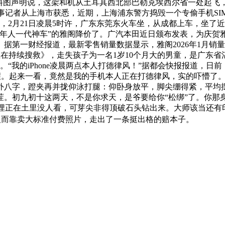
材料图声明说，这架和机从土耳其西北部巴勒克埃西尔省一处起
礴旧事记者从上海市获悉，近期，上海浦东警方捣毁一个专偷手机S
，2月21日凌晨5时许，广东东莞东火车坐，从成都上车，坐了
人一代神车”的雅阁降价了。广汽本田近日颁布发表，为庆贺雅阁5
辆。据第一财经报道，最新零售销量数据显示，雅阁2026年1月
在持续搜救》，走失孩子为一名1岁10个月大的男童，是广东省湛
“我的iPhone凌晨两点本人打德律风！”据都会快报报道，日
醒。起来一看，竟然是我的手机本人正在打德律风，实的吓懵了。
外八字，蹬夹再并拢仰泳打腿：仰卧身放平，脚尖绷得紧，平均
辈子硬茬。初九初十这两天，不是你求天，是爷要给你“松绑”了。
埋正在土里没人看，可芽尖非得顶破石头钻出来。大师该当还有印象吧
反而靠卖大标准付费照片，走出了一条挺出格的赔本子。