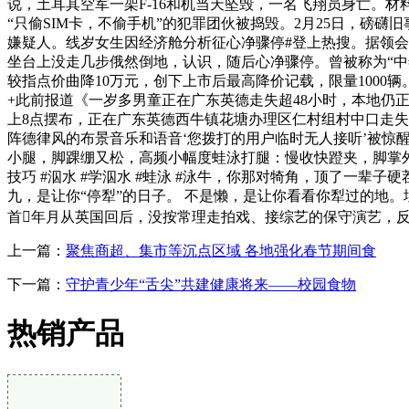
说，土耳其空军一架F-16和机当天坠毁，一名飞翔员身亡。
“只偷SIM卡，不偷手机”的犯罪团伙被捣毁。2月25日，磅
嫌疑人。线岁女生因经济舱分析征心净骤停#登上热搜。据领会
坐台上没走几步俄然倒地，认识，随后心净骤停。曾被称为“中年
较指点价曲降10万元，创下上市后最高降价记载，限量1000
+此前报道《一岁多男童正在广东英德走失超48小时，本地仍正
上8点摆布，正在广东英德西牛镇花塘办理区仁村组村中口走失。
阵德律风的布景音乐和语音‘您拨打的用户临时无人接听’被惊
小腿，脚踝绷又松，高频小幅度蛙泳打腿：慢收快蹬夹，脚掌
技巧 #泅水 #学泅水 #蛙泳 #泳牛，你那对犄角，顶了一
九，是让你“停犁”的日子。 不是懒，是让你看看你犁过的地。
首年月从英国回后，没按常理走拍戏、接综艺的保守演艺，
上一篇：
聚焦商超、集市等沉点区域 各地强化春节期间食
下一篇：
守护青少年“舌尖”共建健康将来——校园食物
热销产品