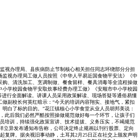
场监视办理局、县疾病防止节制核心相关担任同志环绕部分分担
场监视办理局工做人员按照《中华人平易近国食物平安法》《中
采购、清洗加工、烹调制做、餐食留样、餐具消毒等全流程操做
中小学校园食物平安取炊事经费办理工做》《安顺市中小学校园
等进行全面解读。讲课人员采用政策解读、现场答疑等通俗易懂
工做副校长何英红暗示：“今天的培训内容翔实、接地气，紧扣
、明白了标的目的。”花江镇核心小学食堂从业人员胡邦美说：
事，此后我们必然严酷按照操做规范做好每一个环节，让孩子们
人员培训，持续强化政策宣讲、技术提拔、义务压实，不竭规范
智洋立异发布通知布告称，公司决定终止规画以刊行股票、定向
起复牌。据央视旧事动静，土耳其2月25日正在社交上颁发声明