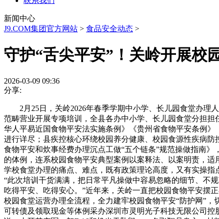
联系我们
新闻中心
J9.COM集团官方网站
>
食品安全动态
>
守护“舌尖平安”！关岭开展校
2026-03-09 09:36
分享:
2月25日，关岭2026年春季学期中小学、长儿园食堂办理
范畴营业开展专项培训，全县各办中小学、长儿园食堂分担担
华人平易近国食物平安法实施条例》《贵州省食物平安条例》
进行详尽；县疾控核心环绕校园养分健康、校园食源性疾病防
食物平安和炊事经费办理沉点工做“五个链条”规范操做指南
的体例，连系校园食物平安典型案例以案释法、以案明责，适
学校食堂办理的痛点、难点，既有政策理论高度，又有实操指
“此次培训干货满满，把日常平凡操做中容易忽略的细节、不
吃得平安、吃得安心。”近年来，关岭一直把校园食物平安摆
校园食堂运营办理全流程，全力建牢校园食物平安“防护网”，
可转债及领取现金等体例采办深圳市灵明光子科技无限公司控股