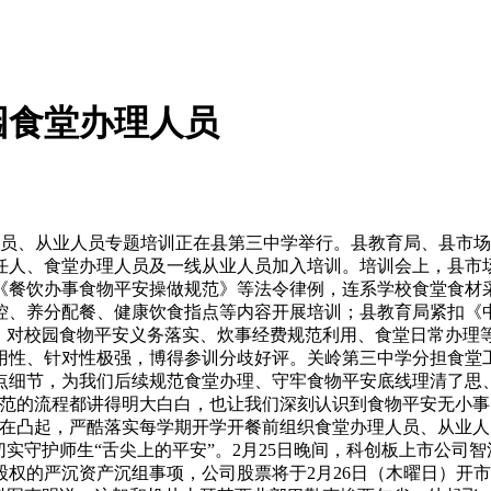
园食堂办理人员
人员、从业人员专题培训正在县第三中学举行。县教育局、县市
任人、食堂办理人员及一线从业人员加入培训。培训会上，县市
《餐饮办事食物平安操做规范》等法令律例，连系学校食堂食材
控、养分配餐、健康饮食指点等内容开展培训；县教育局紧扣《
》，对校园食物平安义务落实、炊事经费规范利用、食堂日常办理
用性、针对性极强，博得参训分歧好评。关岭第三中学分担食堂
点细节，为我们后续规范食堂办理、守牢食物平安底线理清了思
规范的流程都讲得明大白白，也让我们深刻认识到食物平安无小
正在凸起，严酷落实每学期开学开餐前组织食堂办理人员、从业
切实守护师生“舌尖上的平安”。2月25日晚间，科创板上市公司
权的严沉资产沉组事项，公司股票将于2月26日（木曜日）开市