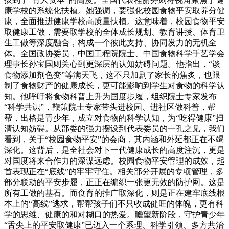
康学校的系统化扶植。她强调，要强化校园食物平安取养分健
康，全面推进健康学校高质量扶植。这意味着，校园食物平安
取健康工做，需要取学校的全体成长规划、教育讲授、体育卫
生工做等深度融合，构成一个彼此支持、协同发力的无机全
体。全国政协委员，中国工程院院士、中国食物科学手艺学会
理事长孙宝国则关心到更深层的认知妨碍问题。他指出，“谈
食物添加剂色变”等满天飞，这不只加剧了家长的焦炙，也限
制了食物财产的健康成长，更可能影响到学生对食物的科学认
知。他呼吁将食物科普上升为国度步履，组织院士专家发布
“科学共识”，鞭策院士专家带头进校园、进社区做科普，帮
帮，出格是青少年，成立对食物的科学认知，为“吃得健康”扫
清认知妨碍。从部委的强力摆设到代表委员的一孔之见，我们
看到，关于“校园食物平安”的会商，其内涵和外延都正在不竭
深化。这背后，是全社会对下一代健康成长的高度注沉，更是
对国度将来合作力的深谋远虑。校园食物平安管理的成效，起
首表现正在“底线”的牢牢守住。相关部分开展的专项管理，多
部分联动的平安步履，正正在编织一张更无效的防护网。这是
所有工做的基石。而食育的推广取深化，则是正在建牢底线根
本上的“高线”逃求，帮帮孩子们不只收成健旺的体魄，更有科
学的思维、健康的和对糊口的热爱。瞻望新阶段，守护青少年
“舌尖上的平安取健康”已迈入一个系理、科学引领、多方共治