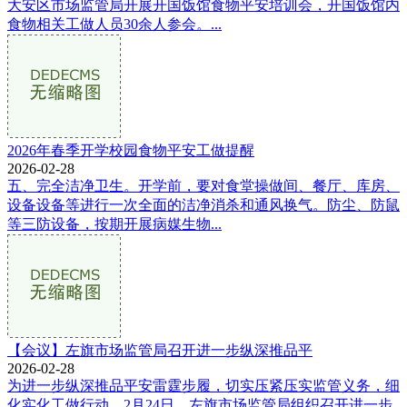
大安区市场监管局开展开国饭馆食物平安培训会，开国饭馆内
食物相关工做人员30余人参会。...
2026年春季开学校园食物平安工做提醒
2026-02-28
五、完全洁净卫生。开学前，要对食堂操做间、餐厅、库房、
设备设备等进行一次全面的洁净消杀和通风换气。防尘、防鼠
等三防设备，按期开展病媒生物...
【会议】左旗市场监管局召开进一步纵深推品平
2026-02-28
为进一步纵深推品平安雷霆步履，切实压紧压实监管义务，细
化实化工做行动，2月24日，左旗市场监管局组织召开进一步