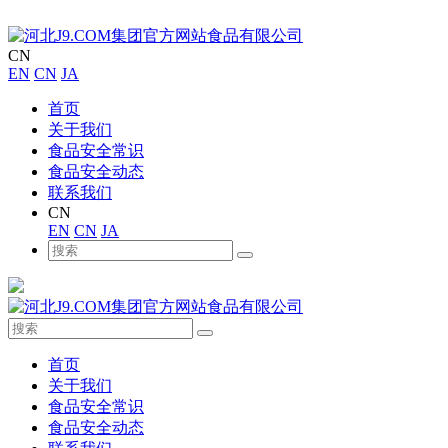
CN
EN
CN
JA
首页
关于我们
食品安全常识
食品安全动态
联系我们
CN
EN
CN
JA
首页
关于我们
食品安全常识
食品安全动态