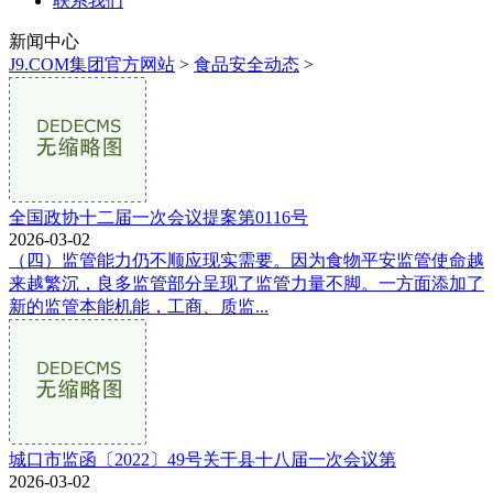
联系我们
新闻中心
J9.COM集团官方网站
>
食品安全动态
>
全国政协十二届一次会议提案第0116号
2026-03-02
（四）监管能力仍不顺应现实需要。因为食物平安监管使命越
来越繁沉，良多监管部分呈现了监管力量不脚。一方面添加了
新的监管本能机能，工商、质监...
城口市监函〔2022〕49号关于县十八届一次会议第
2026-03-02