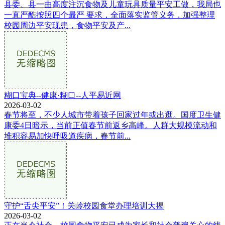
县委、县一曲高度注沉食物及儿童玩具质量平安工做，我局也
一直严酷按照四个最严 要求，全面落实监管义务，加强整理
校园周边平安现患，食物平安及产...
糊口宝典--健康·糊口--人平易近网
2026-03-02
春节将至，不少人城市带着孩子回家过年或出逛。国度卫生健
康委4日暗示，当前正值春节前返乡高峰。人群大规模流动和
堆积容易加快呼吸道疾病，春节前...
守护“舌尖平安”！关岭校园食堂办理培训大揭
2026-03-02